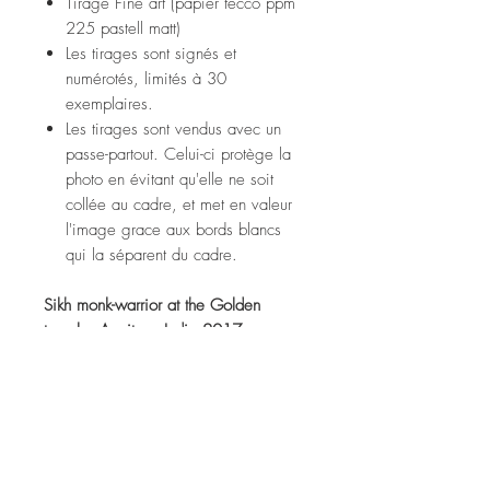
Tirage Fine art (papier tecco ppm
225 pastell matt)
Les tirages sont signés et
numérotés, limités à 30
exemplaires.
Les tirages sont vendus avec un
passe-partout. Celui-ci protège la
photo en évitant qu'elle ne soit
collée au cadre, et met en valeur
l'image grace aux bords blancs
qui la séparent du cadre.
Sikh monk-warrior at the Golden
temple, Amritsar, India 2017
Fine art print (tecco ppm 225
pastell matt paper)
Prints are signed and numbered,
limited to 30 copies.
Prints are sold with a passe-partout.