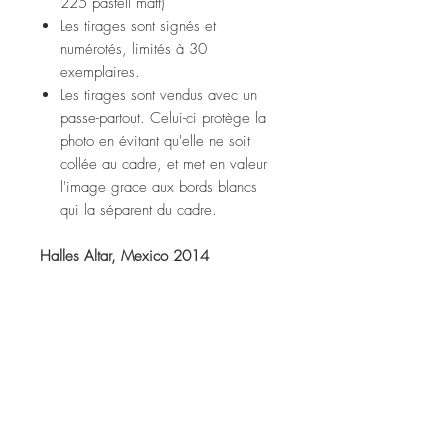
225 pastell matt)
Les tirages sont signés et
numérotés, limités à 30
exemplaires.
Les tirages sont vendus avec un
passe-partout. Celui-ci protège la
photo en évitant qu'elle ne soit
collée au cadre, et met en valeur
l'image grace aux bords blancs
qui la séparent du cadre.
Halles Altar, Mexico 2014
Fine art print (tecco ppm 225
pastell matt paper)
Prints are signed and numbered,
limited to 30 copies.
Prints are sold with a passe-partout.
It protects the photo from sticking to
the frame, and enhances the