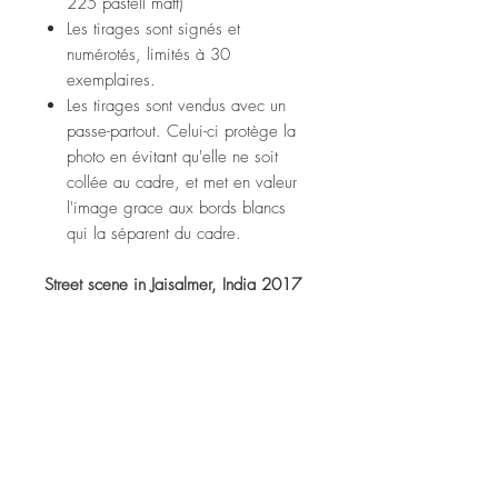
225 pastell matt)
Les tirages sont signés et
numérotés, limités à 30
exemplaires.
Les tirages sont vendus avec un
passe-partout. Celui-ci protège la
photo en évitant qu'elle ne soit
collée au cadre, et met en valeur
l'image grace aux bords blancs
qui la séparent du cadre.
Street scene in Jaisalmer, India 2017
Fine art print (tecco ppm 225
pastell matt paper)
Prints are signed and numbered,
limited to 30 copies.
Prints are sold with a passe-partout.
It protects the photo from sticking to
the frame, and enhances the