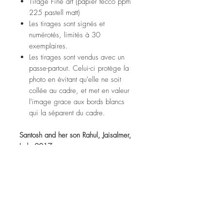
Tirage Fine art (papier tecco ppm
225 pastell matt)
Les tirages sont signés et
numérotés, limités à 30
exemplaires.
Les tirages sont vendus avec un
passe-partout. Celui-ci protège la
photo en évitant qu'elle ne soit
collée au cadre, et met en valeur
l'image grace aux bords blancs
qui la séparent du cadre.
Santosh and her son Rahul, Jaisalmer,
Inde 2017
Fine art print (tecco ppm 225
pastell matt paper)
Prints are signed and numbered,
limited to 30 copies.
Prints are sold with a passe-partout.