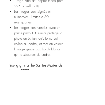
Tirage Fine art (papier tecco ppm
225 pastell matt)
Les tirages sont signés et
numérotés, limités à 30
exemplaires.
Les tirages sont vendus avec un
passe-partout. Celui-ci protège la
photo en évitant qu'elle ne soit
collée au cadre, et met en valeur
l'image grace aux bords blancs
qui la séparent du cadre.
Young girls at the Saintes Maries de
la mer, 2022
Fine art print (tecco ppm 225
pastell matt paper)
Prints are signed and numbered,
limited to 30 copies.
Prints are sold with a passe-partout.