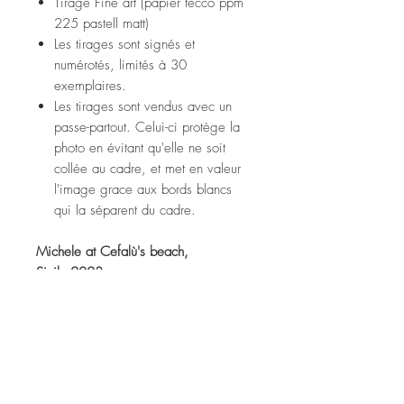
Tirage Fine art (papier tecco ppm
225 pastell matt)
Les tirages sont signés et
numérotés, limités à 30
exemplaires.
Les tirages sont vendus avec un
passe-partout. Celui-ci protège la
photo en évitant qu'elle ne soit
collée au cadre, et met en valeur
l'image grace aux bords blancs
qui la séparent du cadre.
Michele at Cefalù's beach,
Sicily 2023
Fine art print (tecco ppm 225
pastell matt paper)
Prints are signed and numbered,
limited to 30 copies.
Prints are sold with a passe-partout.