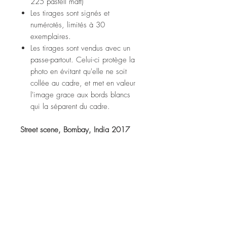
225 pastell matt)
Les tirages sont signés et
numérotés, limités à 30
exemplaires.
Les tirages sont vendus avec un
passe-partout. Celui-ci protège la
photo en évitant qu'elle ne soit
collée au cadre, et met en valeur
l'image grace aux bords blancs
qui la séparent du cadre.
Street scene, Bombay, India 2017
Fine art print (tecco ppm 225
pastell matt paper)
Prints are signed and numbered,
limited to 30 copies.
Prints are sold with a passe-partout.
It protects the photo from sticking to
the frame, and enhances the