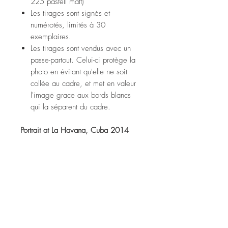
225 pastell matt)
Les tirages sont signés et
numérotés, limités à 30
exemplaires.
Les tirages sont vendus avec un
passe-partout. Celui-ci protège la
photo en évitant qu'elle ne soit
collée au cadre, et met en valeur
l'image grace aux bords blancs
qui la séparent du cadre.
Portrait at La Havana, Cuba 2014
Fine art print (tecco ppm 225
pastell matt paper)
Prints are signed and numbered,
limited to 30 copies.
Prints are sold with a passe-partout.
It protects the photo from sticking to
the frame, and enhances the