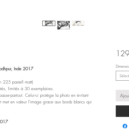
129
Dimensi
Jodhpur, Inde 2017
Sélect
m 225 pastell matt)
otés, limités à 30 exemplaires.
asse-partout. Celui-ci protège la photo en évitant
Ajou
 et met en valeur l'image grace aux bords blancs qui
 2017