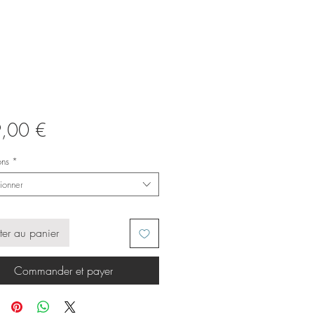
Prix
,00 €
ons
*
ionner
ter au panier
Commander et payer