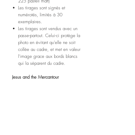
225 pastell matt)
Les tirages sont signés et
numérotés, limités à 30
exemplaires.
Les tirages sont vendus avec un
passe-partout. Celui-ci protège la
photo en évitant qu'elle ne soit
collée au cadre, et met en valeur
l'image grace aux bords blancs
qui la séparent du cadre.
Jesus and the Mercantour
Fine art print (tecco ppm 225
pastell matt paper)
Prints are signed and numbered,
limited to 30 copies.
Prints are sold with a passe-partout.
It protects the photo from sticking to
the frame, and enhances the