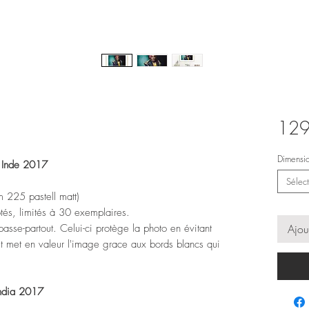
129
Dimensi
, Inde 2017
Sélect
m 225 pastell matt)
otés, limités à 30 exemplaires.
asse-partout. Celui-ci protège la photo en évitant
Ajou
 et met en valeur l'image grace aux bords blancs qui
India 2017