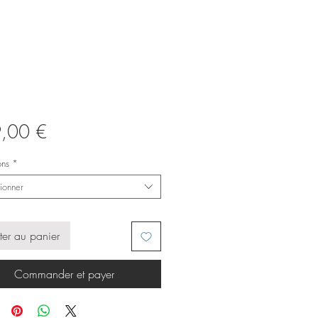
Prix
,00 €
ons
*
ionner
ter au panier
Commander et payer