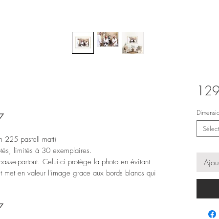
129
Dimensi
17
Sélect
m 225 pastell matt)
otés, limités à 30 exemplaires.
asse-partout. Celui-ci protège la photo en évitant
Ajou
 et met en valeur l'image grace aux bords blancs qui
7