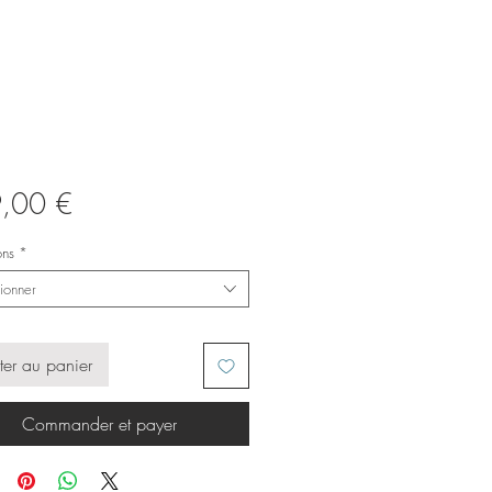
Prix
,00 €
ons
*
ionner
ter au panier
Commander et payer