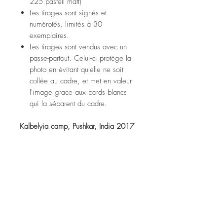
225 pastell matt)
Les tirages sont signés et
numérotés, limités à 30
exemplaires.
Les tirages sont vendus avec un
passe-partout. Celui-ci protège la
photo en évitant qu'elle ne soit
collée au cadre, et met en valeur
l'image grace aux bords blancs
qui la séparent du cadre.
Kalbelyia camp, Pushkar, India 2017
Fine art print (tecco ppm 225
pastell matt paper)
Prints are signed and numbered,
limited to 30 copies.
Prints are sold with a passe-partout.
It protects the photo from sticking to
the frame, and enhances the