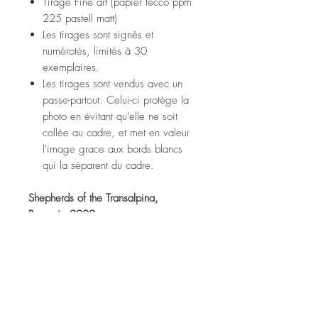
Tirage Fine art (papier tecco ppm
225 pastell matt)
Les tirages sont signés et
numérotés, limités à 30
exemplaires.
Les tirages sont vendus avec un
passe-partout. Celui-ci protège la
photo en évitant qu'elle ne soit
collée au cadre, et met en valeur
l'image grace aux bords blancs
qui la séparent du cadre.
Shepherds of the Transalpina,
Romania 2022
Fine art print (tecco ppm 225
pastell matt paper)
Prints are signed and numbered,
limited to 30 copies.
Prints are sold with a passe-partout.