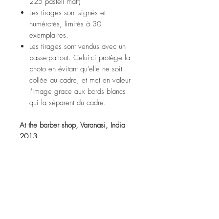
225 pastell matt)
Les tirages sont signés et
numérotés, limités à 30
exemplaires.
Les tirages sont vendus avec un
passe-partout. Celui-ci protège la
photo en évitant qu'elle ne soit
collée au cadre, et met en valeur
l'image grace aux bords blancs
qui la séparent du cadre.
At the barber shop, Varanasi, India
2013
Fine art print (tecco ppm 225
pastell matt paper)
Prints are signed and numbered,
limited to 30 copies.
Prints are sold with a passe-partout.
It protects the photo from sticking to