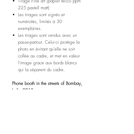
Tirage Fine art (papier tecco ppm
225 pastell matt)
Les tirages sont signés et
numérotés, limités à 30
exemplaires.
Les tirages sont vendus avec un
passe-partout. Celui-ci protège la
photo en évitant qu'elle ne soit
collée au cadre, et met en valeur
l'image grace aux bords blancs
qui la séparent du cadre.
Phone booth in the streets of Bombay,
India 2013
Fine art print (tecco ppm 225
pastell matt paper)
Prints are signed and numbered,
limited to 30 copies.
Prints are sold with a passe-partout.