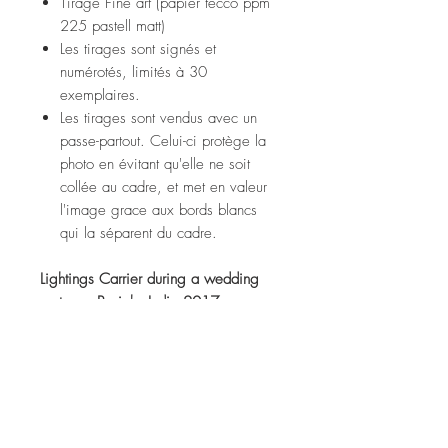
Tirage Fine art (papier tecco ppm
225 pastell matt)
Les tirages sont signés et
numérotés, limités à 30
exemplaires.
Les tirages sont vendus avec un
passe-partout. Celui-ci protège la
photo en évitant qu'elle ne soit
collée au cadre, et met en valeur
l'image grace aux bords blancs
qui la séparent du cadre.
Lightings Carrier during a wedding
cortege, Punjab, India 2017
Fine art print (tecco ppm 225
pastell matt paper)
Prints are signed and numbered,
limited to 30 copies.
Prints are sold with a passe-partout.