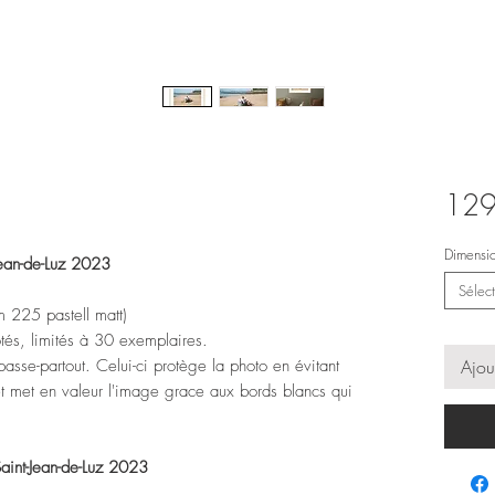
129
Dimensi
Jean-de-Luz 2023
Sélect
m 225 pastell matt)
otés, limités à 30 exemplaires.
asse-partout. Celui-ci protège la photo en évitant
Ajou
 et met en valeur l'image grace aux bords blancs qui
aint-Jean-de-Luz 2023