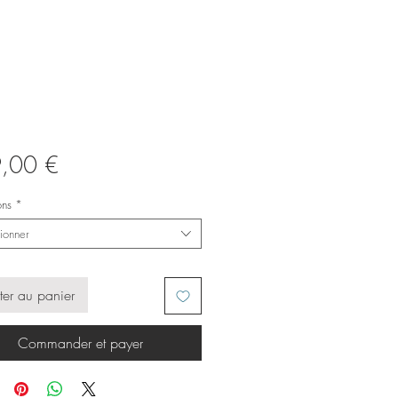
Prix
,00 €
ons
*
ionner
ter au panier
Commander et payer