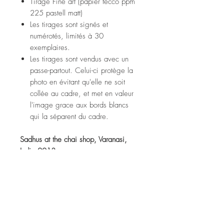
Tirage Fine art (papier tecco ppm
225 pastell matt)
Les tirages sont signés et
numérotés, limités à 30
exemplaires.
Les tirages sont vendus avec un
passe-partout. Celui-ci protège la
photo en évitant qu'elle ne soit
collée au cadre, et met en valeur
l'image grace aux bords blancs
qui la séparent du cadre.
Sadhus at the chai shop, Varanasi,
India 2013
Fine art print (tecco ppm 225
pastell matt paper)
Prints are signed and numbered,
limited to 30 copies.
Prints are sold with a passe-partout.