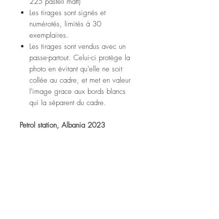
225 pastell matt)
Les tirages sont signés et
numérotés, limités à 30
exemplaires.
Les tirages sont vendus avec un
passe-partout. Celui-ci protège la
photo en évitant qu'elle ne soit
collée au cadre, et met en valeur
l'image grace aux bords blancs
qui la séparent du cadre.
Petrol station, Albania 2023
Fine art print (tecco ppm 225
pastell matt paper)
Prints are signed and numbered,
limited to 30 copies.
Prints are sold with a passe-partout.
It protects the photo from sticking to
the frame, and enhances the