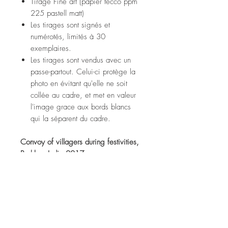
Tirage Fine art (papier tecco ppm
225 pastell matt)
Les tirages sont signés et
numérotés, limités à 30
exemplaires.
Les tirages sont vendus avec un
passe-partout. Celui-ci protège la
photo en évitant qu'elle ne soit
collée au cadre, et met en valeur
l'image grace aux bords blancs
qui la séparent du cadre.
Convoy of villagers during festivities,
Pushkar, India 2017
Fine art print (tecco ppm 225
pastell matt paper)
Prints are signed and numbered,
limited to 30 copies.
Prints are sold with a passe-partout.