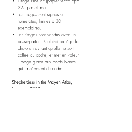
Tirage Fine art (papier tecco ppm
225 pastell matt)
Les tirages sont signés et
numérotés, limités à 30
exemplaires.
Les tirages sont vendus avec un
passe-partout. Celui-ci protège la
photo en évitant qu'elle ne soit
collée au cadre, et met en valeur
l'image grace aux bords blancs
qui la séparent du cadre.
Shepherdess in the Moyen Atlas,
Morocco 2019
Fine art print (tecco ppm 225
pastell matt paper)
Prints are signed and numbered,
limited to 30 copies.
Prints are sold with a passe-partout.